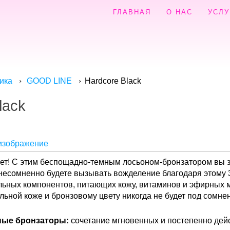
ГЛАВНАЯ
О НАС
УСЛУ
Hardcore Black
ика
GOOD LINE
lack
изображение
ет! С этим беспощадно-темным лосьоном-бронзатором вы з
ы несомненно будете вызывать вожделение благодаря этом
льных компонентов, питающих кожу, витаминов и эфирных м
льной коже и бронзовому цвету никогда не будет под сомне
ные бронзаторы:
сочетание мгновенных и постепенно дей