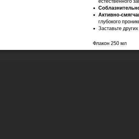
естественного за
Соблазнительно
Активно-смягч
глубокого проник
Заставьте других
Флакон 250 мл