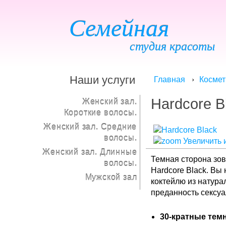
Семейная
студия красоты
Наши услуги
Главная
Космет
Hardcore B
Женский зал.
Короткие волосы.
Женский зал. Средние
волосы.
Увеличить 
Женский зал. Длинные
Темная сторона зов
волосы.
Hardcore Black. В
Мужской зал
коктейлю из натура
преданность сексуа
30-кратные тем